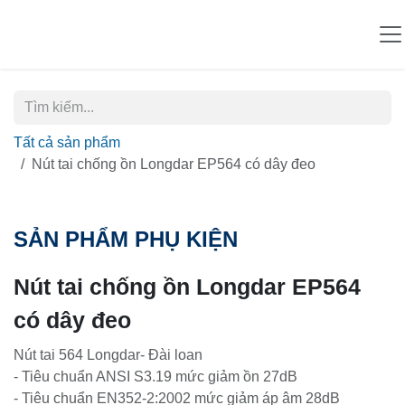
Bỏ qua để đến Nội dung
Tất cả sản phẩm
Nút tai chống ồn Longdar EP564 có dây đeo
SẢN PHẨM PHỤ KIỆN
Nút tai chống ồn Longdar EP564
có dây đeo
Nút tai 564 Longdar- Đài loan
- Tiêu chuẩn ANSI S3.19 mức giảm ồn 27dB
- Tiêu chuẩn EN352-2:2002 mức giảm áp âm 28dB