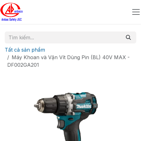
Bỏ qua để đến Nội dung
Tất cả sản phẩm
Máy Khoan và Vặn Vít Dùng Pin (BL) 40V MAX -
DF002GA201