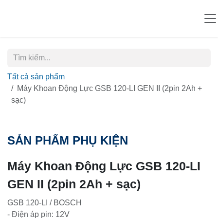
Bỏ qua để đến Nội dung
Tất cả sản phẩm
Máy Khoan Động Lực GSB 120-LI GEN II (2pin 2Ah +
sạc)
SẢN PHẨM PHỤ KIỆN
Máy Khoan Động Lực GSB 120-LI
GEN II (2pin 2Ah + sạc)
GSB 120-LI / BOSCH
- Điện áp pin: 12V