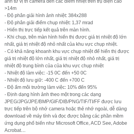
hình ảnh từ vị trí camera đến các điểm nhiệt trên trụ
điện cao >14m
- Độ phân giải hình ảnh nhiệt: 384x288
- Độ phân giải điểm chụp nhiệt: 1,37 mrad
- Hiển thị trực tiếp kết quả trên màn hình.
- Khi chụp, trên màn hình hiển thị được giá trị nhiệt độ
lớn nhất, giá trị nhiệt độ nhỏ nhất của khu vực chụp
nhiệt.
- Có khả năng khoanh khu vực chụp nhiệt để hiển thị
được giá trị nhiệt độ lớn nhất, giá trị nhiệt độ nhỏ
nhất, giá trị nhiệt độ trung bình của của khu vực chụp
nhiệt
- Nhiệt độ làm việc: -15 0C đến +50 0C
- Nhiệt độ lưu giữ: -400 C đến +700 C
- Độ ẩm môi trường làm việc: 10% đến 95%
- Định dạng hình ảnh theo một trong các dạng
JPEG/JPG/JPE/BMP/GIF/DIB/PNG/TIF/TI/FF được
lưu trực tiếp trên bộ nhớ camera hoặc thẻ nhớ ngoài,
dễ dàng download về máy tính và đọc được bằng các